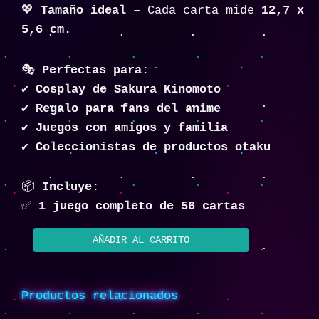
💖
Tamaño ideal
– Cada carta mide
12,7 x
5,6 cm.
🎭
Perfectas para:
✔️
Cosplay de Sakura Kinomoto
✔️
Regalo para fans del anime
✔️
Juegos con amigos y familia
✔️
Coleccionistas de productos otaku
📦
Incluye:
✅
1 juego completo de 56 cartas
AÑADIR AL CARRITO
Productos relacionados