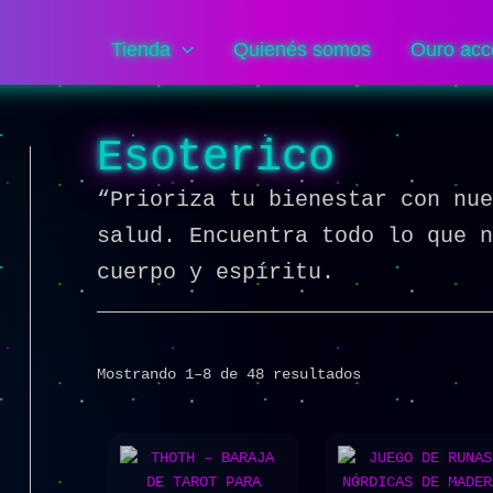
Sorted
by
popularity
Tienda
Quienés somos
Ouro acc
Esoterico
“Prioriza tu bienestar con nu
salud. Encuentra todo lo que 
cuerpo y espíritu.
Mostrando 1–8 de 48 resultados