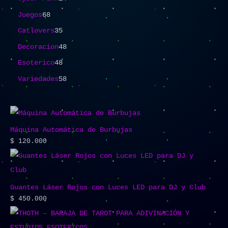
Juegos
68
Catlovers
35
Decoracion
48
Esoterico
48
Variedades
58
Máquina Automática de Burbujas
$
120.000
Guantes Láser Rojos con Luces LED para DJ y Club
$
450.000