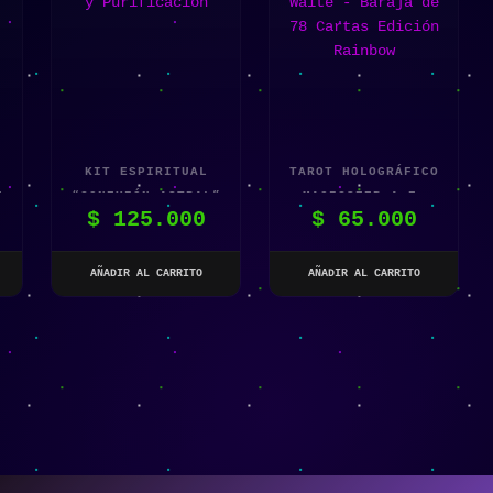
KIT ESPIRITUAL
TAROT HOLOGRÁFICO
E
“CONEXIÓN ASTRAL”
MAGICSEER A.E.
$
125.000
$
65.000
– TAROT,
WAITE – BARAJA DE
CRISTALES Y
78 CARTAS EDICIÓN
PURIFICACIÓN
RAINBOW
AÑADIR AL CARRITO
AÑADIR AL CARRITO