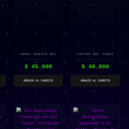
TAROT MAGICO DEL
CARTAS DEL TAROT
JARDIN DE LA
DE GATOS PAGANOS
$
45.000
$
40.000
BRUJA
AÑADIR AL CARRITO
AÑADIR AL CARRITO