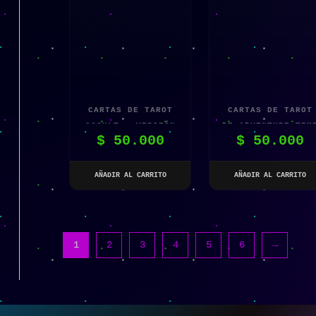
CARTAS DE TAROT
CARTAS DE TAROT
OCCULT – VERSIÓN
DE ADVENTURE TIM
$
50.000
$
50.000
INGLESA
AÑADIR AL CARRITO
AÑADIR AL CARRITO
1
2
3
4
5
6
→