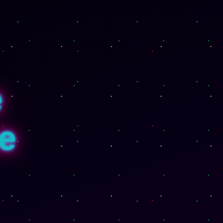
e
e
o