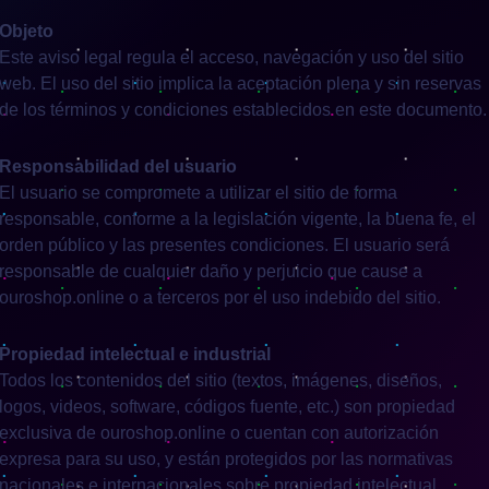
Objeto
Este aviso legal regula el acceso, navegación y uso del sitio
web. El uso del sitio implica la aceptación plena y sin reservas
de los términos y condiciones establecidos en este documento.
Responsabilidad del usuario
El usuario se compromete a utilizar el sitio de forma
responsable, conforme a la legislación vigente, la buena fe, el
orden público y las presentes condiciones. El usuario será
responsable de cualquier daño y perjuicio que cause a
ouroshop.online o a terceros por el uso indebido del sitio.
Propiedad intelectual e industrial
Todos los contenidos del sitio (textos, imágenes, diseños,
logos, videos, software, códigos fuente, etc.) son propiedad
exclusiva de ouroshop.online o cuentan con autorización
expresa para su uso, y están protegidos por las normativas
nacionales e internacionales sobre propiedad intelectual.