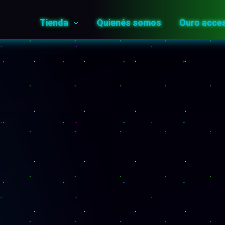
Tienda
Quienés somos
Ouro acce