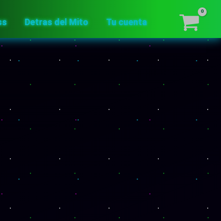
ss
Detras del Mito
Tu cuenta