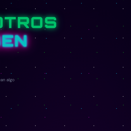
OTROS
BEN
can algo