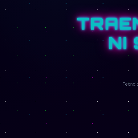
TRAE
NI
Tecnolo