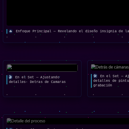
🔥
Enfoque Principal — Revelando el diseño insignia de la
🛠️
En el Set — Aj
🎬
En el Set — Ajustando
detalles de pint
detalles- Detras de Camaras
grabación