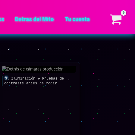
ss
Detras del Mito
Tu cuenta
🎥
Iluminación — Pruebas de
contraste antes de rodar