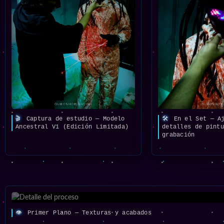
🎬
Captura de estudio — Modelo
🛠️
En el Set — Aj
Ancestral V1 (Edición Limitada)
detalles de pint
grabación
👁️
Primer Plano — Texturas y acabados