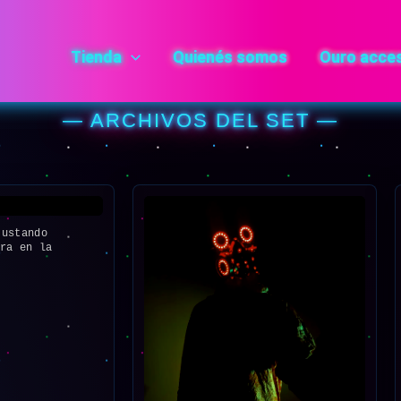
Tienda
Quienés somos
Ouro acce
— ARCHIVOS DEL SET —
ustando
ura en la