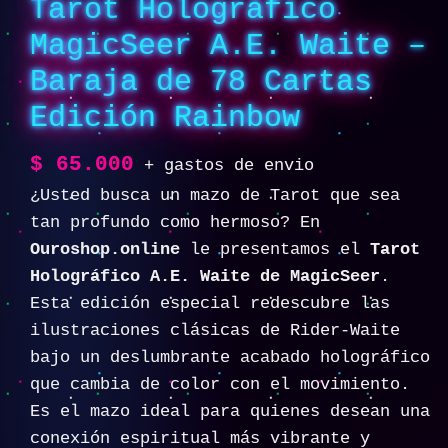
Tarot Holográfico
MagicSeer A.E. Waite –
Baraja de 78 Cartas
Edición Rainbow
$
65.000
+ gastos de envio
¿Usted busca un mazo de Tarot que sea
tan profundo como hermoso? En
Ouroshop.online
le presentamos el
Tarot
Holográfico A.E. Waite de MagicSeer
.
Esta edición especial redescubre las
ilustraciones clásicas de Rider-Waite
bajo un deslumbrante acabado holográfico
que cambia de color con el movimiento.
Es el mazo ideal para quienes desean una
conexión espiritual más vibrante y