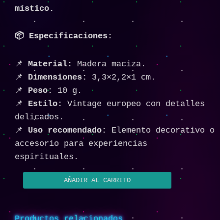
místico.
📦 Especificaciones:
📌
Material:
Madera maciza.
📌
Dimensiones:
3,3×2,2×1 cm.
📌
Peso:
10 g.
📌
Estilo:
Vintage europeo con detalles
delicados.
📌
Uso recomendado:
Elemento decorativo o
accesorio para experiencias
espirituales.
AÑADIR AL CARRITO
Productos relacionados