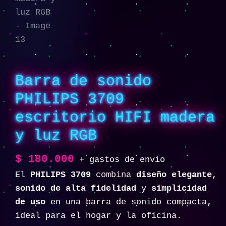
Barra de sonido
PHILIPS 3709
escritorio HIFI madera
y luz RGB
$
180.000
+ gastos de envio
El
PHILIPS 3709
combina
diseño elegante
,
sonido de alta fidelidad
y
simplicidad
de uso
en una barra de sonido compacta,
ideal para el hogar y la oficina.