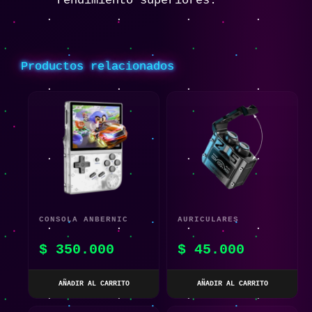
rendimiento superiores.
Productos relacionados
CONSOLA ANBERNIC
AURICULARES
RG35XX TRANSPARENTE
INALÁMBRICOS
$
350.000
$
45.000
32GB
REDUCCIÓN DE RUIDO
TWS M25 LED TIPO C
AÑADIR AL CARRITO
AÑADIR AL CARRITO
HQ