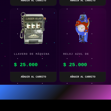
AÑADIR AL CARRITO
AÑADIR AL CARRITO
CON BANDA DE GOMA
NIÑOS – VEHÍCULO DE
JUGUETE DE ESCALADA
4WD
LLAVERO DE MÁQUINA
RELOJ AZUL DE
TRAGAMONEDAS DE
DINOSAURIO 3D PARA
$
25.000
$
25.000
JUGUETE
NIÑOS
AÑADIR AL CARRITO
AÑADIR AL CARRITO