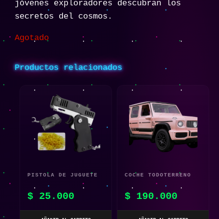
jóvenes exploradores descubran los
secretos del cosmos.
Agotado
Productos relacionados
PISTOLA DE JUGUETE
COCHE TODOTERRENO
DE SIMULACIÓN PARA
TELEDIRIGIDO ROSA
$
25.000
$
190.000
NIÑOS – JUGUETE
1:14 CON DETECCIÓN
PLEGABLE ELÁSTICO
DE GESTOS PARA