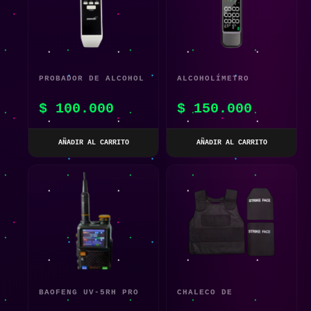
PROBADOR DE ALCOHOL
ALCOHOLÍMETRO
DIGITAL AT-661S CON
PROFESIONAL ABSS-
$
100.000
$
150.000
DOBLE PANTALLA LCD
AM03 – MEDICIÓN SIN
Y SENSOR DE ALTA
CONTACTO, PRECISA Y
AÑADIR AL CARRITO
AÑADIR AL CARRITO
SENSIBILIDAD
EN SEGUNDOS
BAOFENG UV-5RH PRO
CHALECO DE
GPS | RADIO
PROTECCIÓN TÁCTICO