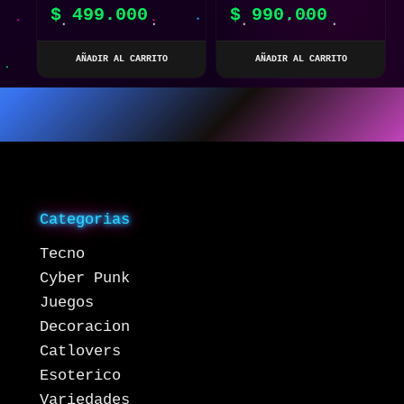
$
499.000
$
990.000
MULTIBANDA | 640
NIJIIIA
CANALES | USB-C |
AÑADIR AL CARRITO
AÑADIR AL CARRITO
IP57
Categorias
Tecno
Cyber Punk
Juegos
Decoracion
Catlovers
Esoterico
Variedades