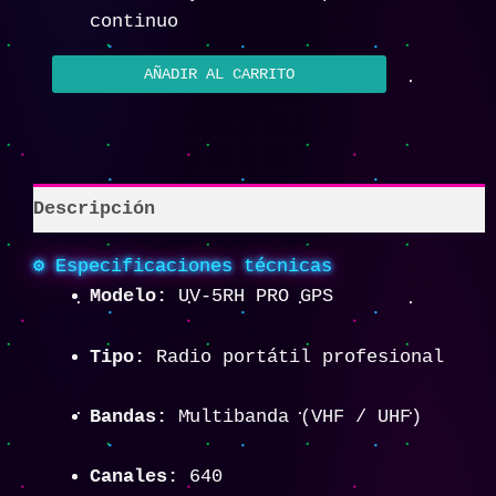
continuo
AÑADIR AL CARRITO
Descripción
⚙️ Especificaciones técnicas
Modelo:
UV-5RH PRO GPS
Tipo:
Radio portátil profesional
Bandas:
Multibanda (VHF / UHF)
Canales:
640