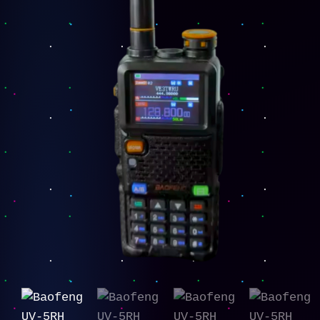
640
Canales
|
USB-
C
|
IP57
cantidad