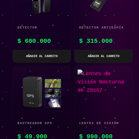
DETECTOR
DETECTOR ANTIESPÍA
INTELIGENTE T11 |
AVANZADO K18S
$
600.000
$
315.000
PANTALLA TÁCTIL
1.9″ CHIP AI -
AÑADIR AL CARRITO
AÑADIR AL CARRITO
ESCÁNER ANTI-ESPÍA
RASTREADOR GPS
LENTES DE VISIÓN
MAGNÉTICO PARA
NOCTURNA 4K Z9157
$
49.900
$
990.000