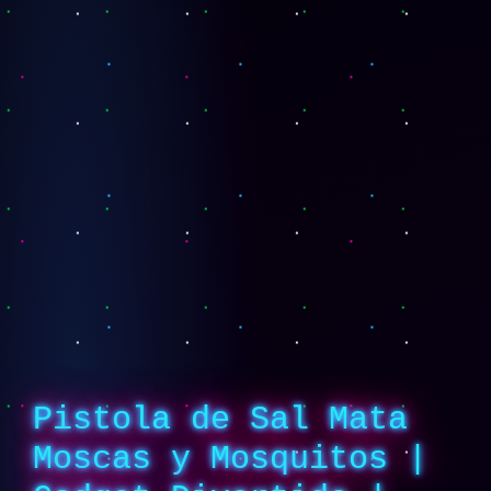
|
Ouroshop
Colombia
cantidad
Pistola de Sal Mata
Moscas y Mosquitos |