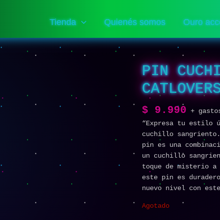
Tienda
Quienés somos
Ouro acc
PIN CUCH
CATLOVER
$
9.990
+ gasto
“Expresa tu estilo 
cuchillo sangriento
pin es una combinac
un cuchillo sangrie
toque de misterio a
este pin es durader
nuevo nivel con est
Agotado