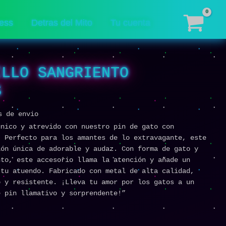
ess
Detras del Mito
Tu cuenta
ILLO SANGRIENTO
S
s de envio
único y atrevido con nuestro pin de gato con
. Perfecto para los amantes de lo extravagante, este
ión única de adorable y audaz. Con forma de gato y
nto, este accesorio llama la atención y añade un
 tu atuendo. Fabricado con metal de alta calidad,
o y resistente. ¡Lleva tu amor por los gatos a un
e pin llamativo y sorprendente!”