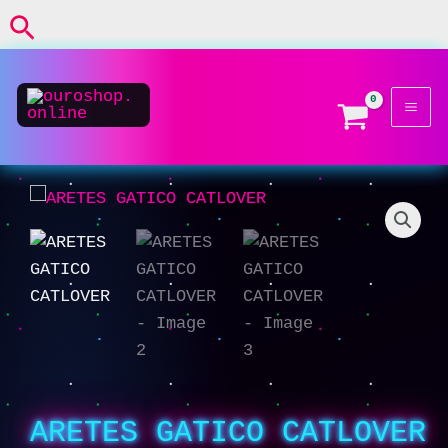
CATLOVER
Ir
Buscar
cantidad
al
contenido
ARETES
GATICO
CATLOVER
cantidad
ARETES GATICO CATLOVER