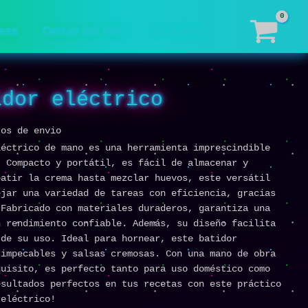
cantidad
ess
Detras del Mito
Tu cuenta
idor eléctrico
tos de envio
léctrico de mano es una herramienta imprescindible
. Compacto y portátil, es fácil de almacenar y
batir la crema hasta mezclar huevos, este versátil
ejar una variedad de tareas con eficiencia, gracias
 Fabricado con materiales duraderos, garantiza una
n rendimiento confiable. Además, su diseño facilita
 de su uso. Ideal para hornear, este batidor
 impecables y salsas cremosas. Con una mano de obra
quisito, es perfecto tanto para uso doméstico como
esultados perfectos en tus recetas con este práctico
 eléctrico!