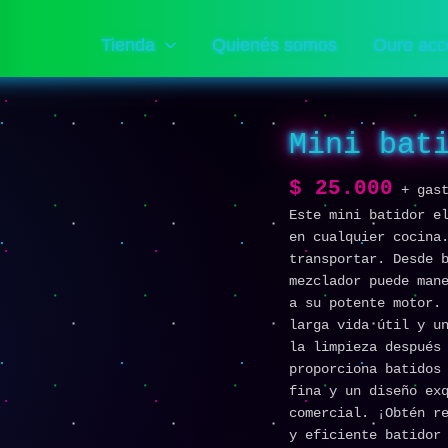
Tienda
Quienés somos
Ouro acc
Mini bat
Mini
batidor
eléctrico
$
25.000
+ gas
cantidad
Este mini batidor e
en cualquier cocina
transportar. Desde 
mezclador puede man
a su potente motor.
larga vida útil y u
la limpieza después
proporciona batidos
fina y un diseño ex
comercial. ¡Obtén r
y eficiente batidor