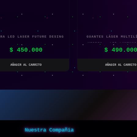
ARA LED LASER FUTURE DESING
GUANTES LÁSER MULTIL
VERDES – LED LUMINOS
$
450.000
$
490.00
FIESTA Y ESCENAR
AÑADIR AL CARRITO
AÑADIR AL CARRITO
Nuestra Compañia