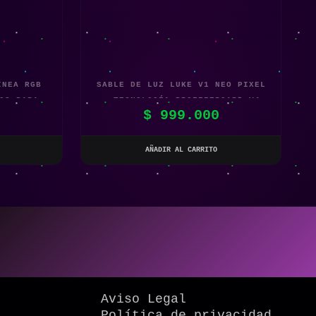
ÍNEA RGB
SABLE DE LUZ LUKE V1 NEO PIXEL
OS PARA
– TECNOLOGÍA PROFFIEBOARD V4
0
$
999.000
IOS
AÑADIR AL CARRITO
Aviso Legal
Política de privacidad