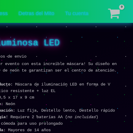
cantidad
ess
Detras del Mito
Tu cuenta
luminosa LED
tos de envio
er evento con esta increíble máscara! Su diseño en
D de neón te garantizan ser el centro de atención.
ducto:
Máscara de iluminación LED en forma de V
ico resistente + luz EL
,5 x 17 x 9 cm
e:
Neón
inación:
Luz fija, Destello lento, Destello rápido
gía:
Requiere 2 baterías AA (
no incluidas
)
cómoda para uso prolongado
da:
Mayores de 14 años