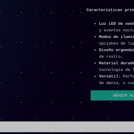
Características pri
Luz LED de neó
y eventos noct
Modos de ilumi
opciones de lu
Diseño ergonóm
de rostro.
Material durad
tecnología de 
Versátil:
Perfe
de danza, o cu
AÑADIR A