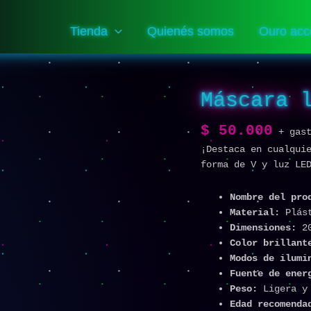
Tienda
Quienés somos
Ouro acc
Máscara 
Máscara
luminosa
LED
$
50.000
+ gas
cantidad
¡Destaca en cualqui
forma de V y luz LE
Nombre del pro
Material:
Plást
Dimensiones:
20
Color brillant
Modos de ilum
Fuente de ener
Peso:
Ligera y 
Edad recomenda