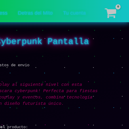
Digital
cantidad
ess
Detras del Mito
Tu cuenta
Cyberpunk Pantalla
stos de envio
play al siguiente nivel con esta
scara cyberpunk! Perfecta para fiestas
osplay y eventos, combina tecnología
n diseño futurista único.
del
producto: