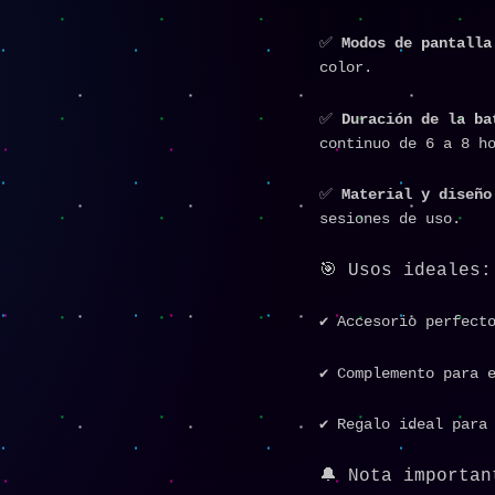
✅
Modos de pantalla
color.
✅
Duración de la ba
continuo de 6 a 8 h
✅
Material y diseño
sesiones de uso.
🎯 Usos ideales:
✔️ Accesorio perfect
✔️ Complemento para 
✔️ Regalo ideal para
🔔 Nota importan