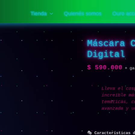
Tienda
Quienés somos
Ouro acc
Máscara 
Máscara
Cyberpunk
Digital
Pantalla
Digital
$
590.000
cantidad
+ ga
Lleva el cos
increíble má
temáticas, c
avanzada y u
🎭
Características 