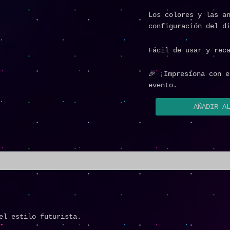
Los colores y las a
configuración del d
Fácil de usar y rec
🎉 ¡Impresiona con 
evento.
AÑADIR A
 el estilo futurista.