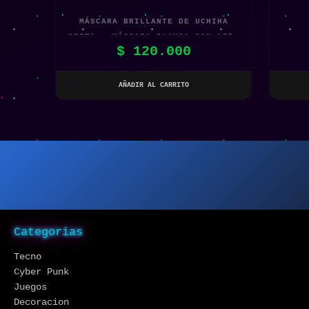
MÁSCARA BRILLANTE DE UCHIHA
OBITO – MÁSCARA BLANCA CON LED,
$
120.000
OJOS ROJOS SHARINGAN
AÑADIR AL CARRITO
Categorias
Tecno
Cyber Punk
Juegos
Decoracion