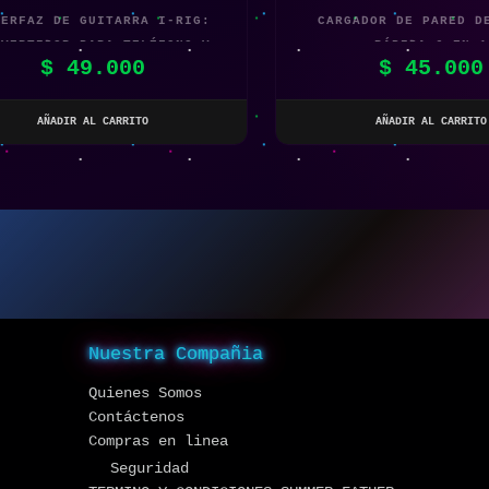
TERFAZ DE GUITARRA I-RIG:
CARGADOR DE PARED D
NVERTIDOR PARA TELÉFONO Y
RÁPIDA 6 EN 1
$
49.000
$
45.000
INTONIZADOR DE AUDIO X2
AÑADIR AL CARRITO
AÑADIR AL CARRITO
Nuestra Compañia
Quienes Somos
Contáctenos
Compras en linea
Seguridad