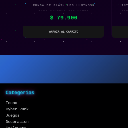
FUNDA DE FLASH LED LUMINOSA
IN
PARA SAMSUNG S23 ULTRA
CO
$
79.900
S
AÑADIR AL CARRITO
Categorias
Tecno
Cyber Punk
Juegos
Decoracion
Catlovers