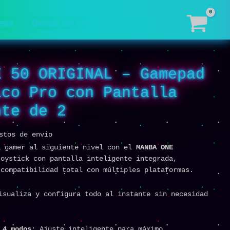
ess
Detras del Mito
Tu cuenta
E 50 ORIGINAL – Gamepad
ico Pro con Pantalla
nte de 2
stos de envio
a gamer al siguiente nivel con el
MANBA ONE
joystick con pantalla inteligente integrada,
 compatibilidad total con múltiples plataformas.
isualiza y configura todo al instante sin necesidad
 4 modos
: Ajuste inteligente para máximo