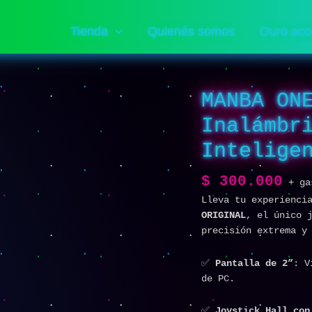
Tienda
Quienés somos
Ouro acc
MANBA ON
Inalámbr
Intelige
$
300.000
+ ga
Lleva tu experienci
ORIGINAL
, el único 
precisión extrema y
✅
Pantalla de 2”
: V
de PC.
✅
Joystick Hall con