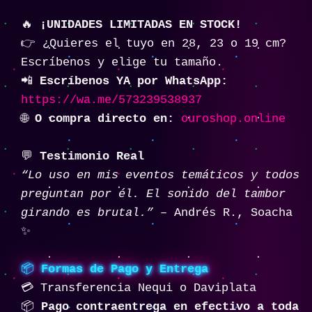
🔥
¡UNIDADES LIMITADAS EN STOCK!
👉 ¿Quieres el tuyo en 28, 23 o 19 cm?
Escríbenos y elige tu tamaño.
📲
Escríbenos YA por WhatsApp:
https://wa.me/573239538937
🌐
O compra directo en:
ouroshop.online
💬
Testimonio Real
“Lo uso en mis eventos temáticos y todos
preguntan por él. El sonido del tambor
girando es brutal.”
– Andrés R., Soacha
✨
📦
Formas de Pago y Entrega
💳 Transferencia Nequi o Daviplata
📦
Pago contraentrega en efectivo a toda