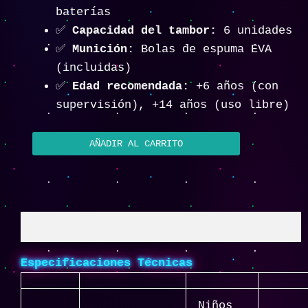
baterías
✅
Capacidad del tambor:
6 unidades
✅
Munición:
Bolas de espuma EVA
(incluidas)
✅
Edad recomendada:
+6 años (con
supervisión), +14 años (uso libre)
AÑADIR AL CARRITO
Descripción
Especificaciones Técnicas
Niños