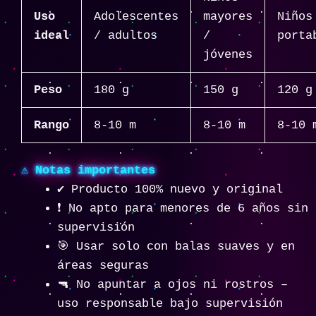
Uso
Adolescentes
mayores
Niños
ideal
/ adultos
/
porta
jóvenes
Peso
180 g
150 g
120 g
Rango
8-10 m
8-10 m
8-10 
⚠️
Notas importantes
✔️ Producto 100% nuevo y original
❗ No apto para menores de 6 años sin
supervisión
🎯 Usar solo con balas suaves y en
áreas seguras
🔫 No apuntar a ojos ni rostros –
uso responsable bajo supervisión