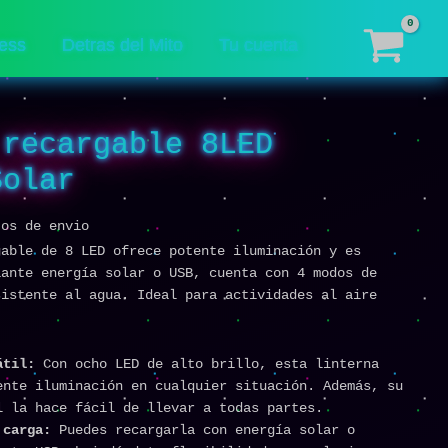
ess
Detras del Mito
Tu cuenta
 recargable 8LED
Solar
tos de envio
gable de 8 LED ofrece potente iluminación y es
iante energía solar o USB, cuenta con 4 modos de
sistente al agua. Ideal para actividades al aire
átil:
Con ocho LED de alto brillo, esta linterna
ente iluminación en cualquier situación. Además, su
l la hace fácil de llevar a todas partes.
 carga:
Puedes recargarla con energía solar o