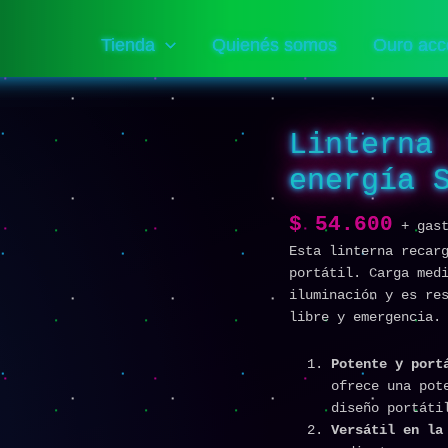
Tienda
Quienés somos
Ouro acc
Linterna
energía 
$
54.600
+ gas
Esta linterna recar
portátil. Carga med
iluminación y es re
libre y emergencia.
Potente y port
ofrece una pot
diseño portáti
Versátil en la