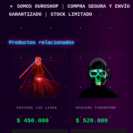
🔹
SOMOS OUROSHOP
|
COMPRA SEGURA Y ENVÍO
GARANTIZADO
|
STOCK LIMITADO
Productos relacionados
MASCARA LED LASER
MÁSCARA CIBERPUNK
FUTURE DESING
LED CON CONTROL DE
$
450.000
$
520.000
LUCES