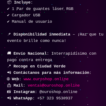
📦
Incluye:
✔️ 1 Par de guantes láser RGB
✔️ Cargador USB
✔️ Manual de usuario
📌
Disponibilidad inmediata
– ¡Haz que tu
evento brille como nunca!
🚚
Envío Nacional:
Interrapidísimo con
pago contra entrega
📍
Recoge en Ciudad Verde
📲
Contáctanos para más información:
🌐
Web:
www.ouroshop.online
📩
Mail:
ventas@ouroshop.online
📸
Instagram:
@ouroshop.online
📲
WhatsApp:
+57 323 9538937