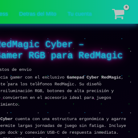
Control
Gamer
ess
Detras del Mito
Tu cuenta
RGB
para
RedMagic
cantidad
RedMagic Cyber –
Gamer RGB para RedMagic
stos de envio
ncia gamer con el exclusivo
Gamepad Cyber RedMagic
,
nte para los teléfonos RedMagic. Su diseño
troiluminación RGB, botones de alta precisión y
o convierten en el accesorio ideal para juegos
dimiento.
 Cyber
cuenta con una estructura ergonómica y agarre
permite largas jornadas de juego sin fatiga. Incluye
ipo dock y conexión USB-C de respuesta inmediata.