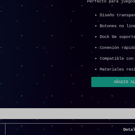
Perfecto para juego
Diseño transpa
Botones no lin
Dock de soport
Conexión rápid
Compatible con
Materiales res
AÑADIR A
Deta