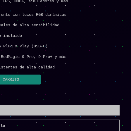
s FPS, MOBA, simuladores y más.
rente con luces RGB dinámicas
eales de alta sensibilidad
e incluido
a Plug & Play (USB-C)
 RedMagic 9 Pro, 9 Pro+ y más
istentes de alta calidad
L CARRITO
lle