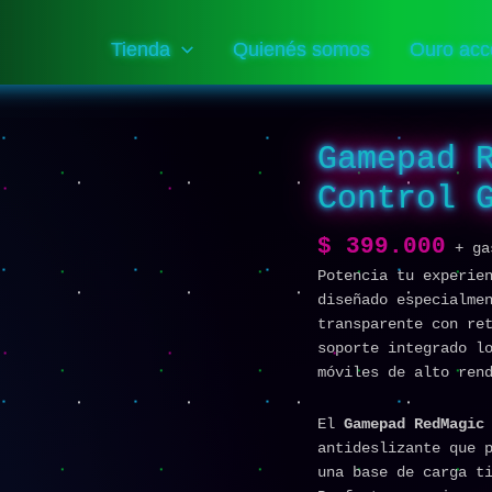
Tienda
Quienés somos
Ouro acc
Gamepad 
Gamepad
RedMagic
Control 
Cyber
–
$
399.000
Control
+ ga
Gamer
Potencia tu experie
RGB
diseñado especialme
para
transparente con re
RedMagic
soporte integrado l
cantidad
móviles de alto ren
El
Gamepad RedMagic
antideslizante que 
una base de carga t