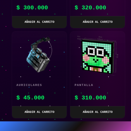
GAN TIPO C DISEÑO
LED PIXEL DIVOOM
$
300.000
$
320.000
MECHA
TIMEBOX EVO
AÑADIR AL CARRITO
AÑADIR AL CARRITO
AURICULARES
PANTALLA
INALÁMBRICOS
INTELIGENTE PIXELES
$
45.000
$
310.000
REDUCCIÓN DE RUIDO
LED
TWS M25 LED TIPO C
AÑADIR AL CARRITO
AÑADIR AL CARRITO
HQ