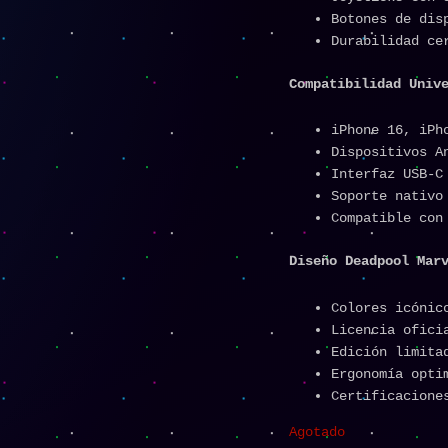
Botones de dis
Durabilidad ce
Compatibilidad Univ
iPhone 16, iPh
Dispositivos A
Interfaz USB-C
Soporte nativo
Compatible con
Diseño Deadpool Mar
Colores icónic
Licencia ofici
Edición limita
Ergonomía opti
Certificacione
Agotado