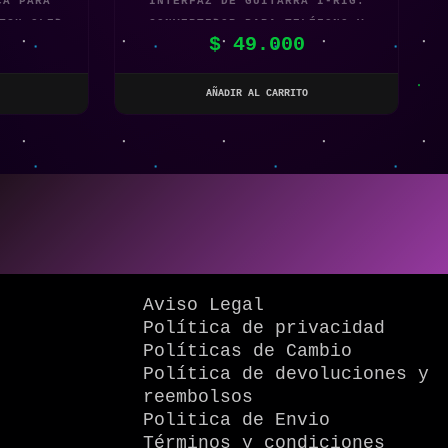
CA PARA
INTERFAZ DE GUITARRA I-RIG:
TCH OLED
CONVERTIDOR PARA TELÉFONO Y
0
$
49.000
SINTONIZADOR DE AUDIO X2
AÑADIR AL CARRITO
Aviso Legal
Política de privacidad
Políticas de Cambio
Política de devoluciones y
reembolsos
Politica de Envio
Términos y condiciones