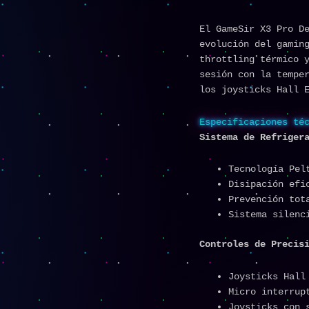
El GameSir X3 Pro D
evolución del gamin
throttling térmico 
sesión con la tempe
los joysticks Hall 
Especificaciones té
Sistema de Refriger
Tecnología Pel
Disipación efi
Prevención tot
Sistema silenc
Controles de Precis
Joysticks Hall
Micro interrup
Joysticks con 