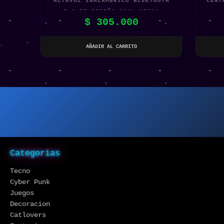
ALTAVOZ INALÁMBRICO BLUETOOTH
CENT
5.0 DE DISEÑO COOL MECHA
$
305.000
AÑADIR AL CARRITO
Categorias
Tecno
Cyber Punk
Juegos
Decoracion
Catlovers