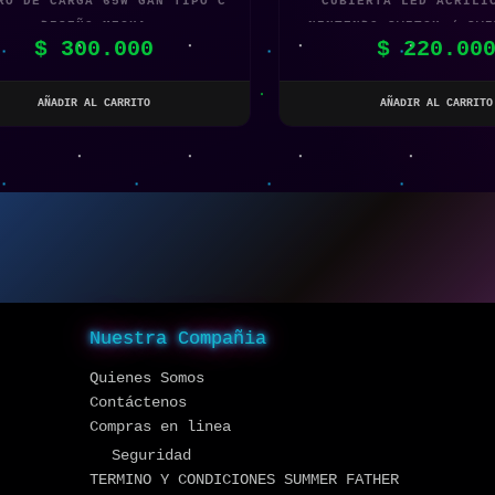
RO DE CARGA 65W GAN TIPO C
CUBIERTA LED ACRÍLI
DISEÑO MECHA
NINTENDO SWITCH / SWI
$
300.000
$
220.00
AÑADIR AL CARRITO
AÑADIR AL CARRITO
Nuestra Compañia
Quienes Somos
Contáctenos
Compras en linea
Seguridad
TERMINO Y CONDICIONES SUMMER FATHER