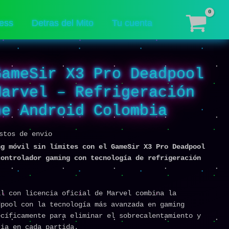
ess
Detras del Mito
Tu cuenta
GameSir X3 Pro Deadpool
Marvel – Refrigeración
ne Android Colombia
stos de envio
ng móvil sin límites con el GameSir X3 Pro Deadpool
controlador gaming con tecnología de refrigeración
al con licencia oficial de Marvel combina la
dpool con la tecnología más avanzada en gaming
ecíficamente para eliminar el sobrecalentamiento y
ria en cada partida.