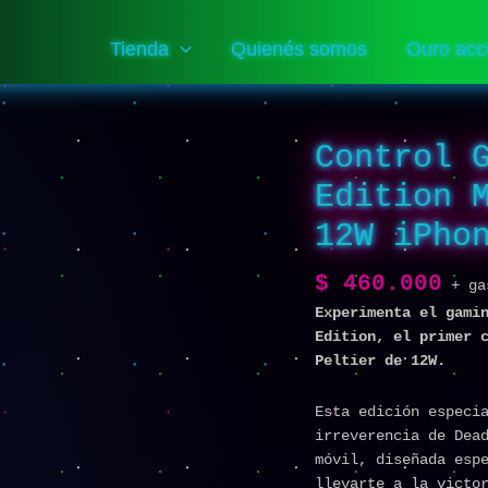
Tienda
Quienés somos
Ouro acc
Control 
Edition 
12W iPho
$
460.000
+ ga
Experimenta el gami
Edition, el primer 
Peltier de 12W.
Esta edición especi
irreverencia de Dea
móvil, diseñada esp
llevarte a la victo