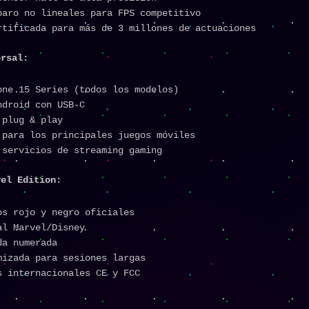
paro no lineales para FPS competitivo
rtificada para más de 3 millones de actuaciones
ersal:
one 15 Series (todos los modelos)
ndroid con USB-C
 plug & play
 para los principales juegos móviles
 servicios de streaming gaming
vel Edition:
os rojo y negro oficiales
al Marvel/Disney
da numerada
mizada para sesiones largas
s internacionales CE y FCC