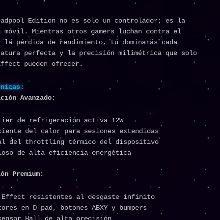
eadpool Edition no es solo un controlador; es la
g móvil. Mientras otros gamers luchan contra el
y la pérdida de rendimiento, tú dominarás cada
ratura perfecta y la precisión milimétrica que solo
Effect pueden ofrecer.
cnicas:
ación Avanzado:
tier de refrigeración activa 12W
ciente del calor para sesiones extendidas
al del throttling térmico del dispositivo
ioso de alta eficiencia energética
ión Premium:
 Effect resistentes al desgaste infinito
tores en D-pad, botones ABXY y bumpers
sensor Hall de alta precisión