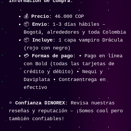
Información de compra:
💰
Precio:
46.000 COP
📦
Envío:
1-3 días hábiles –
Bogotá, alrededores y toda Colombia
📦
Incluye:
1 capa vampiro Drácula
(rojo con negro)
💳
Formas de pago:
• Pago en línea
con Bold (todas las tarjetas de
crédito y débito) • Nequi y
Daviplata • Contraentrega en
efectivo
⭐
Confianza DINOREX:
Revisa nuestras
reseñas y reputación – ¡Somos cool pero
también confiables!