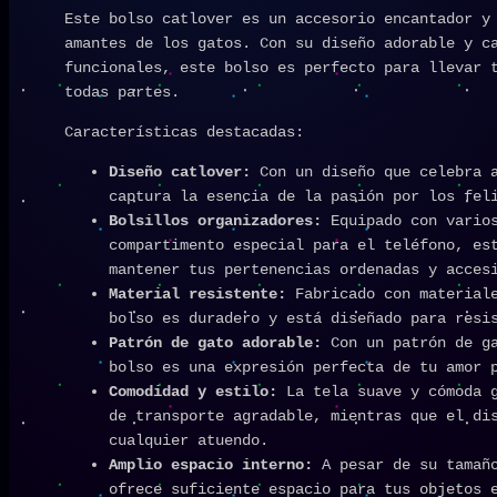
Este bolso catlover es un accesorio encantador y
amantes de los gatos. Con su diseño adorable y c
funcionales, este bolso es perfecto para llevar 
todas partes.
Características destacadas:
Diseño catlover:
Con un diseño que celebra a
captura la esencia de la pasión por los fel
Bolsillos organizadores:
Equipado con varios
compartimento especial para el teléfono, es
mantener tus pertenencias ordenadas y acces
Material resistente:
Fabricado con materiale
bolso es duradero y está diseñado para resi
Patrón de gato adorable:
Con un patrón de ga
bolso es una expresión perfecta de tu amor 
Comodidad y estilo:
La tela suave y cómoda g
de transporte agradable, mientras que el di
cualquier atuendo.
Amplio espacio interno:
A pesar de su tamaño
ofrece suficiente espacio para tus objetos 