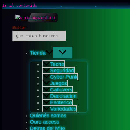
Ir al contenido
Buscar
Tienda
Tecno
Seguridad
Cyber Punk
Juegos
Catlovers
Decoracion
Esoterico
Variedades
Quienés somos
Ouro access
Detras del Mito