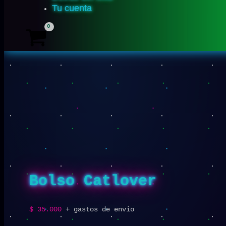
Tu cuenta
Bolso Catlover
$
35.000
+ gastos de envio