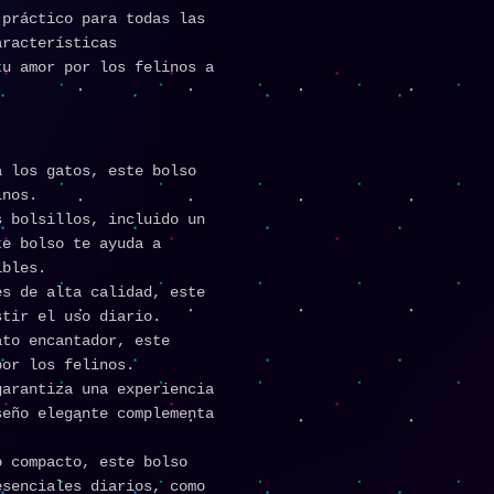
 práctico para todas las
aracterísticas
tu amor por los felinos a
 los gatos, este bolso
inos.
 bolsillos, incluido un
te bolso te ayuda a
ibles.
s de alta calidad, este
stir el uso diario.
to encantador, este
por los felinos.
arantiza una experiencia
seño elegante complementa
 compacto, este bolso
esenciales diarios, como