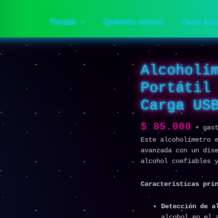
Tienda
Quienés somos
Ouro acc
Alcoholí
Portátil
Carga US
$
85.000
+ gas
Este alcoholímetro 
avanzada con un dis
alcohol confiables 
Características pri
Detección de a
alcohol en el 