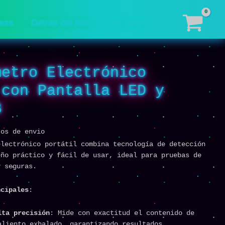
ess
Detras del Mito
Tu cuenta
metro Electrónico
 con Pantalla LED y
B
tos de envio
electrónico portátil combina tecnología de detección
eño práctico y fácil de usar, ideal para pruebas de
y seguras.
ncipales
:
lta precisión
: Mide con exactitud el contenido de
aliento exhalado, garantizando resultados