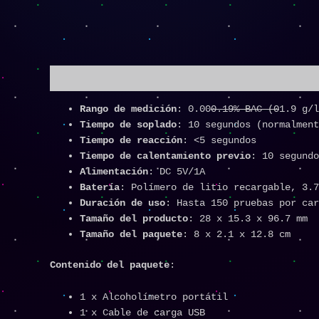
Descripción
Rango de medición
: 0.00
0.19% BAC (0
1.9 g/l
Tiempo de soplado
: 10 segundos (normalment
Tiempo de reacción
: <5 segundos
Tiempo de calentamiento previo
: 10 segundo
Alimentación
: DC 5V/1A
Batería
: Polímero de litio recargable, 3.7
Duración de uso
: Hasta 150 pruebas por car
Tamaño del producto
: 28 x 15.3 x 96.7 mm
Tamaño del paquete
: 8 x 2.1 x 12.8 cm
Contenido del paquete
:
1 x Alcoholímetro portátil
1 x Cable de carga USB