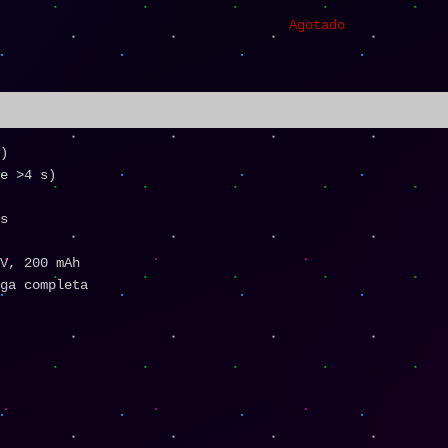
Agotado
)
e >4 s)
s
V, 200 mAh
ga completa