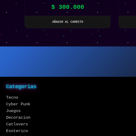
DISEÑO MECHA
NIN
$
300.000
AÑADIR AL CARRITO
Categorias
Tecno
Cyber Punk
Juegos
Decoracion
Catlovers
Esoterico