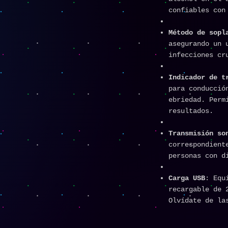
confiables con
Método de sopl
asegurando un 
infecciones cr
Indicador de t
para conducció
ebriedad. Perm
resultados.
Transmisión so
correspondient
personas con d
Carga USB
: Equ
recargable de 
Olvídate de la