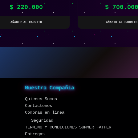
TENDO SWITCH / SWITCH OLED
JUEGOS DIVOOM TIMES G
$
220.000
$
700.00
ART
AÑADIR AL CARRITO
AÑADIR AL CARRITO
Nuestra Compañia
Quienes Somos
Contáctenos
Compras en linea
Seguridad
TERMINO Y CONDICIONES SUMMER FATHER
Entregas