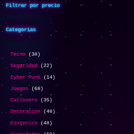
Filtrar por precio
Categorias
Tecno
38
Seguridad
22
Cyber Punk
14
Juegos
68
Catlovers
35
Decoracion
48
Esoterico
48