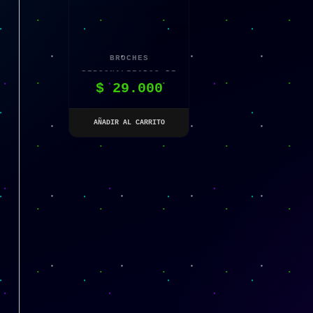
BROCHES
PERSONALIZADOS DE
$
29.000
GATITO X 5UN
AÑADIR AL CARRITO