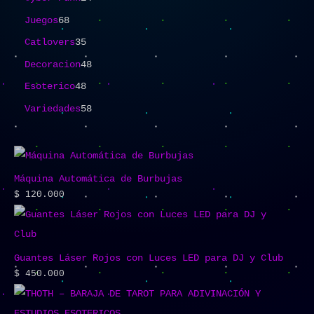
Juegos
68
Catlovers
35
Decoracion
48
Esoterico
48
Variedades
58
Máquina Automática de Burbujas
$
120.000
Guantes Láser Rojos con Luces LED para DJ y Club
$
450.000