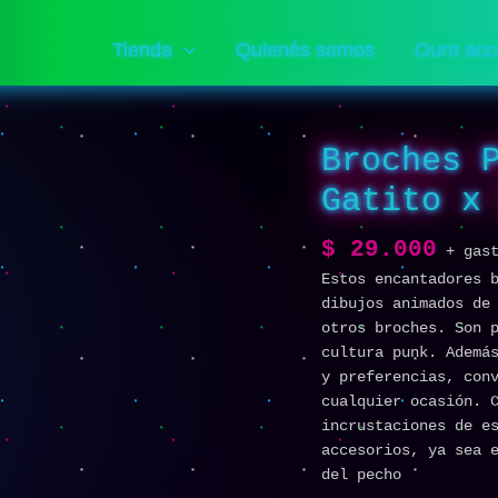
Tienda
Quienés somos
Ouro acc
Broches 
Broches
Personalizados
Gatito x
de
Gatito
$
29.000
x
+ gas
5un
Estos encantadores 
cantidad
dibujos animados de
otros broches. Son 
cultura punk. Ademá
y preferencias, con
cualquier ocasión. 
incrustaciones de e
accesorios, ya sea 
del pecho