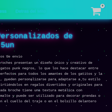
Gatito
x
ess
Detras del Mito
Tu cuenta
5un
cantidad
Personalizados de
 5un
tos de envio
broches presentan un diseño único y creativo de
 gatos punk negros, lo que los hace destacar entre
perfectos para todos los amantes de los gatitos y la
s, pueden personalizarse para adaptarse a tu estilo
virtiéndolos en regalos divertidos y originales para
Cada broche tiene una textura metálica con
smalte y puede ser utilizado para decorar prendas o
en el cuello del traje o en el bolsillo delantero