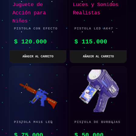
PISTOLA CON EFECTO
PISTOLA LED AK47 –
DE SONIDO Y LUZ LED
JUGUETE DE ACCIÓN
$
120.000
$
115.000
– JUGUETE DE ACCIÓN
CON LUCES Y SONIDOS
PARA NIÑOS
REALISTAS
AÑADIR AL CARRITO
AÑADIR AL CARRITO
PISTOLA M416 LED
PISTOLA DE BURBUJAS
M416 LED LUZ,
AUTOMÁTICA
$
75.000
$
50.000