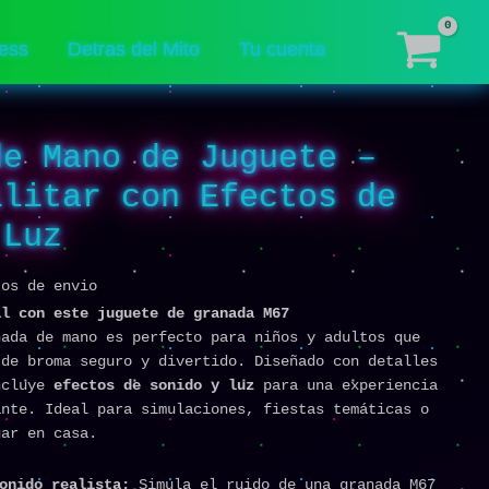
Juguete
–
ess
Detras del Mito
Tu cuenta
Estilo
Militar
con
Efectos
de Mano de Juguete –
de
Sonido
ilitar con Efectos de
y
 Luz
Luz
cantidad
tos de envio
al con este juguete de granada M67
nada de mano es perfecto para niños y adultos que
 de broma seguro y divertido. Diseñado con detalles
ncluye
efectos de sonido y luz
para una experiencia
ante. Ideal para simulaciones, fiestas temáticas o
gar en casa.
sonido realista:
Simula el ruido de una granada M67