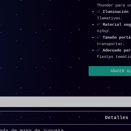
Thunder para u
✅
Iluminación
llamativas.
✅
Material se
niños.
✅
Tamaño port
transportar.
✅
Adecuado pa
fiestas temáti
AÑADIR A
Detalles
ada de mano de juguete