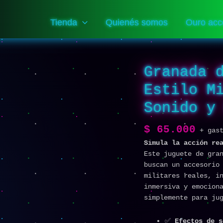
Tienda
Quienés somos
Ouro acc
Granada 
Granada
de
Estilo M
Mano
de
Sonido y
Juguete
–
$
65.000
+ gas
Estilo
Simula la acción re
Militar
Este juguete de gra
con
buscan un accesorio
Efectos
militares reales, i
de
inmersiva y emocion
Sonido
simplemente para ju
y
Luz
✅
Efectos de 
cantidad