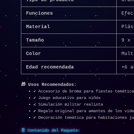
Funciones
Efec
Material
Plás
Tamaño
9 x 
Color
Mult
Edad recomendada
+6 a
🎁 Usos Recomendados:
✔️ Accesorio de broma para fiestas temátic
✔️ Juego educativo para niños
✔️ Simulación militar realista
✔️ Regalo original para amantes de los vid
✔️ Decoración temática para habitaciones j
🧾 Contenido del Paquete: