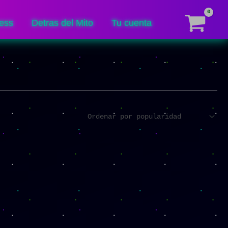
ess
Detras del Mito
Tu cuenta