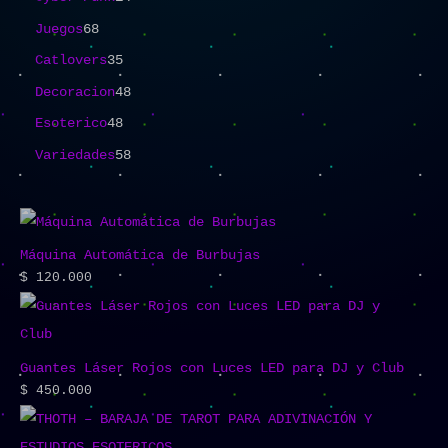
Juegos
68
Catlovers
35
Decoracion
48
Esoterico
48
Variedades
58
Máquina Automática de Burbujas
$
120.000
Guantes Láser Rojos con Luces LED para DJ y Club
$
450.000