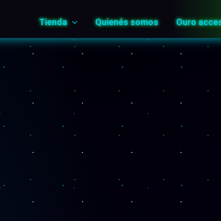
Tienda
Quienés somos
Ouro acce