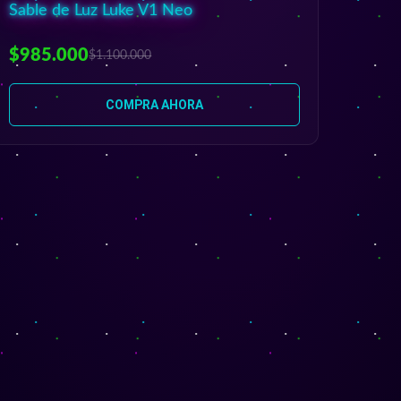
Sable de Luz Luke V1 Neo
$985.000
$1.100.000
COMPRA AHORA