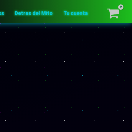
ss
Detras del Mito
Tu cuenta