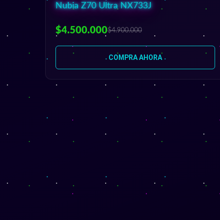
Nubia Z70 Ultra NX733J
$4.500.000
$4.900.000
COMPRA AHORA