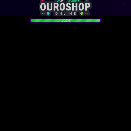
100%
.
.
.
o
C
d
a
n
r
a
g