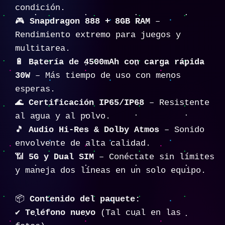
condición.
🎮
Snapdragon 888 + 8GB RAM
–
Rendimiento extremo para juegos y
multitarea.
🔋
Batería de 4500mAh con carga rápida
30W
– Más tiempo de uso con menos
esperas.
🌊
Certificación IP65/IP68
– Resistente
al agua y al polvo.
🎵
Audio Hi-Res & Dolby Atmos
– Sonido
envolvente de alta calidad.
📶
5G y Dual SIM
– Conéctate sin límites
y maneja dos líneas en un solo equipo.
📦
Contenido del paquete:
✔️
Teléfono nuevo
(Tal cual en las