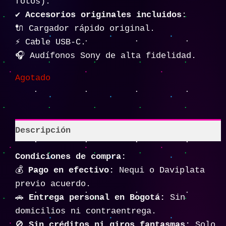
fotos).
✔️
Accesorios originales incluidos
:
🔌 Cargador rápido original.
⚡ Cable USB-C.
🎧 Audífonos Sony de alta fidelidad.
Agotado
Descripción
Condiciones de compra:
💰
Pago en efectivo:
Nequi o Daviplata
previo acuerdo.
🚗
Entrega personal en Bogotá:
Sin
domicilios ni contraentrega.
🚫
Sin créditos ni giros fantasmas:
Solo