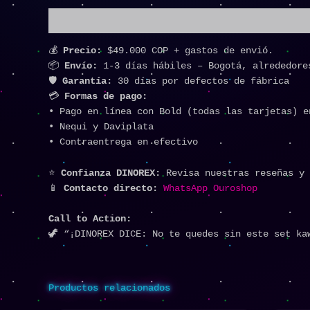
Descripción
💰
Precio:
$49.000 COP + gastos de envió.
📦
Envío:
1-3 días hábiles – Bogotá, alrededore
🛡️
Garantía:
30 días por defectos de fábrica
💳
Formas de pago:
• Pago en línea con Bold (todas las tarjetas) e
• Nequi y Daviplata
• Contraentrega en efectivo
⭐
Confianza DINOREX:
Revisa nuestras reseñas y 
📱
Contacto directo:
WhatsApp Ouroshop
Call to Action:
🦖 “¡DINOREX DICE: No te quedes sin este set ka
Productos relacionados