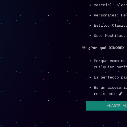
Material: Alea
Personajes: He
Estilo: Clásic
Uso: Mochilas,
🎯
¿Por qué DINOREX 
Porque combina
cualquier outf
Es perfecto pa
Es un accesori
resistente 🦖
AÑADIR A