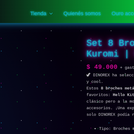
Tienda
Quienés somos
Ouro acc
Set 8 Br
Set
8
Kuromi |
Broches
Hello
$
49.000
Kitty
+ gas
&
🦖 DINOREX ha selec
Kuromi
y cool.
|
Estos
8 broches met
Moda
favoritos:
Hello Ki
Cute
clásico pero a la m
cantidad
accesorios. ¡Una ex
solo DINOREX podía 
Tipo: Broches 