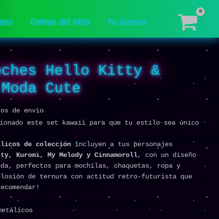
Hello
Kitty
ess
Detras del Mito
Tu cuenta
&
Kuromi
|
Moda
oches Hello Kitty &
Cute
cantidad
 Moda Cute
tos de envio
cionado este set kawaii para que tu estilo sea único
álicos de colección
incluyen a tus personajes
tty, Kuromi, My Melody y Cinnamoroll
, con un diseño
oda, perfectos para mochilas, chaquetas, ropa y
plosión de ternura con actitud retro-futurista que
recomendar!
metálicos