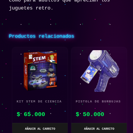
como para adultos que aprecian los
juguetes retro.
Productos relacionados
KIT STEM DE CIENCIA
PISTOLA DE BURBUJAS
MAGNÉTICA DIY DE 12
AUTOMÁTICA
$
65.000
$
50.000
EN 1
ELÉCTRICA PORTÁTIL
AÑADIR AL CARRITO
AÑADIR AL CARRITO