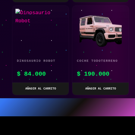
DINOSAURIO ROBOT
COCHE TODOTERRENO
TELEDIRIGIDO ROSA
$
84.000
$
190.000
1:14 CON DETECCIÓN
DE GESTOS PARA
AÑADIR AL CARRITO
AÑADIR AL CARRITO
NIÑOS – VEHÍCULO DE
JUGUETE DE ESCALADA
4WD