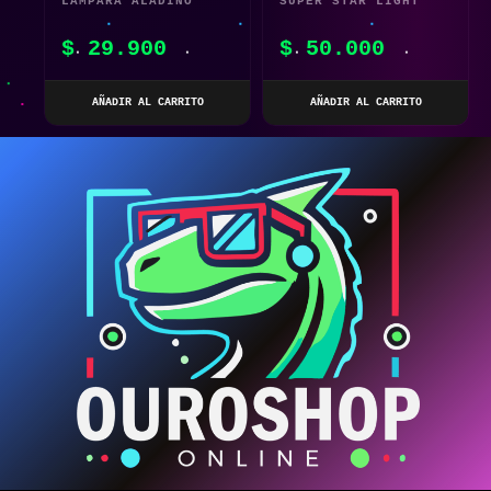
LÁMPARA ALADINO
SUPER STAR LIGHT
DECORACIÓN EUROPEA
FIGURA LED CON
$
29.900
$
50.000
VINTAGE
MÚSICA
AÑADIR AL CARRITO
AÑADIR AL CARRITO