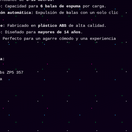
o:
Capacidad para
6 balas de espuma
por carga.
ión automática:
Expulsión de balas con un solo clic
.
te:
Fabricado en
plástico ABS
de alta calidad.
o:
Diseñado para
mayores de 14 años
.
:
Perfecto para un agarre cómodo y una experiencia
a:
bs ZP5 357
a