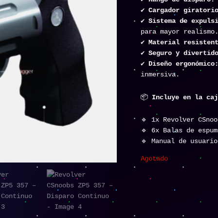
✔
Cargador giratori
✔
Sistema de expuls
para mayor realismo
✔
Material resisten
✔
Seguro y divertid
✔
Diseño ergonómico
inmersiva.
📦
Incluye en la caj
🔹 1x Revolver CSnoo
🔹 6x Balas de espum
🔹 Manual de usuario
Agotado