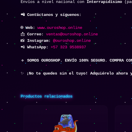
Envíos a nivel nacional con
Interrapidísimo
(pag
📲 Contáctanos y síguenos:
🌐
Web:
www.ouroshop.online
📩
Correo:
ventas@ouroshop.online
📸
Instagram:
@ouroshop.online
📲
WhatsApp:
+57 323 9538937
🔹
SOMOS OUROSHOP. ENVÍO 100% SEGURO. COMPRA CO
✨
¡No te quedes sin el tuyo! Adquiérelo ahora 
Productos relacionados