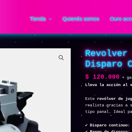
Tienda
Quienés somos
Ouro acc
Revolver
Disparo 
$
120.000
+ ga
Lleva la acción al 
Este
revólver de ju
realista gracias a
tipo panal. Ideal p
✔
Disparo continuo:
✔
Rango de disparo: