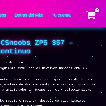
ess
Detras del Mito
Tu cuenta
 CSnoobs ZP5 357 –
Continuo
stos de envio
siguiente nivel con el Revolver CSnoobs ZP5 357
guete automático
ofrece una experiencia de disparo
 su
sistema de disparo continuo
y cargador giratorio
ara aficionados a juegos de rol y coleccionistas.
No requiere recargar después de cada disparo.
Alcance de
8-10 metros
.