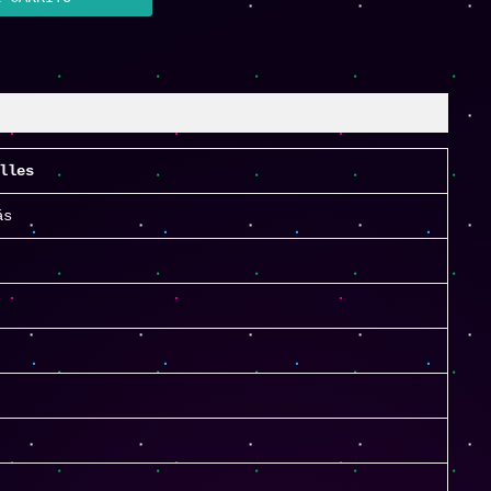
lles
ás