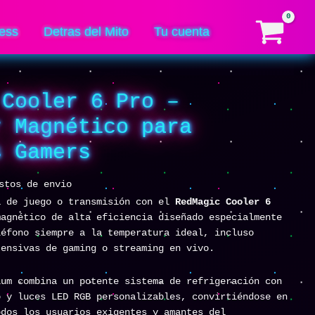
–
Enfriador
ess
Detras del Mito
Tu cuenta
Magnético
para
Teléfonos
Gamers
 Cooler 6 Pro –
cantidad
r Magnético para
s Gamers
stos de envio
a de juego o transmisión con el
RedMagic Cooler 6
magnético de alta eficiencia diseñado especialmente
léfono siempre a la temperatura ideal, incluso
tensivas de gaming o streaming en vivo.
ium combina un potente sistema de refrigeración con
o y luces LED RGB personalizables, convirtiéndose en
odos los usuarios exigentes y amantes del