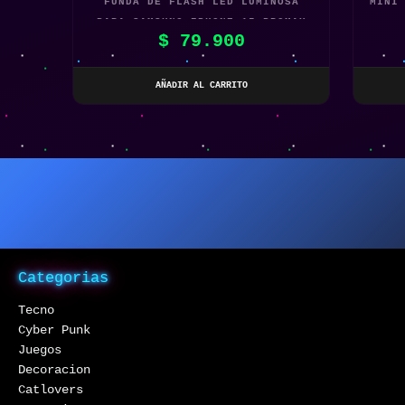
FUNDA DE FLASH LED LUMINOSA
MINI
PARA SAMSUNG IPHONE 15 PROMAX
$
79.900
AÑADIR AL CARRITO
Categorias
Tecno
Cyber Punk
Juegos
Decoracion
Catlovers