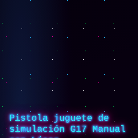
Pistola juguete de
simulación G17 Manual