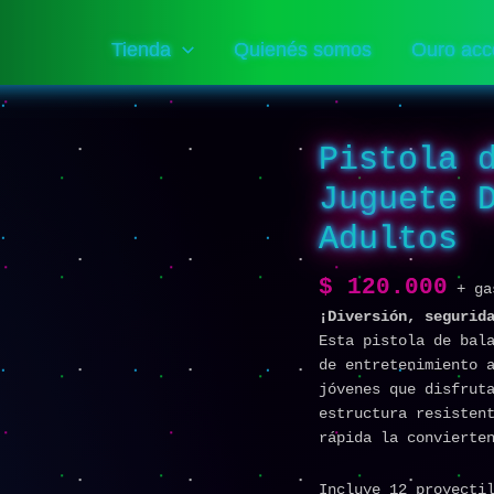
Tienda
Quienés somos
Ouro acc
Pistola 
Pistola
de
Juguete 
Balas
Suaves
Adultos
EVA
–
$
120.000
+ ga
Juguete
¡Diversión, segurid
Deportivo
Esta pistola de bal
para
de entretenimiento 
Niños
jóvenes que disfrut
y
estructura resisten
Adultos
rápida la convierte
cantidad
Incluye 12 proyecti