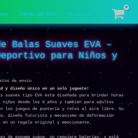
EVA
–
ess
Detras del Mito
Tu cuenta
Juguete
Deportivo
para
Niños
de Balas Suaves EVA –
y
Adultos
Deportivo para Niños y
cantidad
stos de envio
ad y diseño único en un solo juguete!
as suaves tipo EVA está diseñada para brindar horas
a niños desde los 6 años y también para adultos
an los juegos de puntería y retos al aire libre. Su
te, diseño futurista y mecanismo de deformación
n en un regalo original y emocionante.
les de espuma suave, no requiere baterías, y está