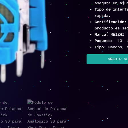
asegura un aju
Tipo de interf
rápida.
Certificación:
producto es se
Marca:
MEIZHI
Paquete:
10 UN
Tipo:
Mandos, e
AÑADIR A