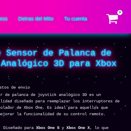
de
Palanca
de
ess
Detras del Mito
Tu cuenta
Joystick
Analógico
3D
para
Xbox
e Sensor de Palanca de
One
cantidad
 Analógico 3D para Xbox
stos de envio
or de palanca de joystick analógico 3D es un
alidad diseñado para reemplazar los interruptores de
rolador de Xbox One. Es ideal para aquellos que
mejorar la funcionalidad de su control remoto.
:
Diseñado para
Xbox One S
y
Xbox One X
, lo que