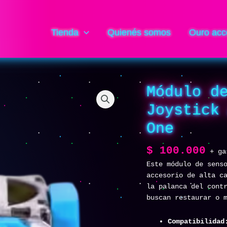
Tienda
Quienés somos
Ouro acc
Módulo d
Módulo
de
Joystick
Sensor
de
One
Palanca
de
$
100.000
+ ga
Joystick
Este módulo de sens
Analógico
accesorio de alta c
3D
la palanca del cont
para
buscan restaurar o 
Xbox
One
Compatibilidad
cantidad