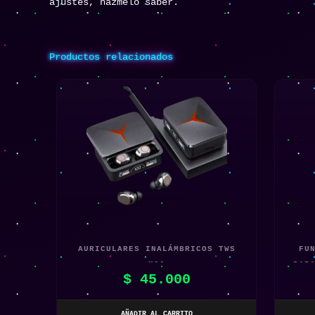
ajustes, házmelo saber.
Productos relacionados
AURICULARES INALÁMBRICOS TWS
FU
M90
PAR
$
45.000
AÑADIR AL CARRITO