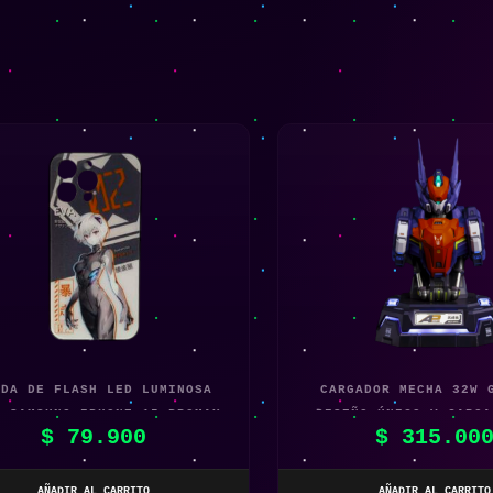
NDA DE FLASH LED LUMINOSA
CARGADOR MECHA 32W 
A SAMSUNG IPHONE 15 PROMAX
DISEÑO ÚNICO Y CARGA
$
79.900
$
315.00
AÑADIR AL CARRITO
AÑADIR AL CARRITO