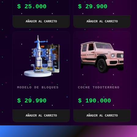
DE SIMULACIÓN PARA
ESCRITURA COLORIDA
$
25.000
$
29.900
NIÑOS – JUGUETE
TABLERO GRÁFICO LCD
PLEGABLE ELÁSTICO
AÑADIR AL CARRITO
AÑADIR AL CARRITO
CON BANDA DE GOMA
MODELO DE BLOQUES
COCHE TODOTERRENO
DE CONSTRUCCIÓN
TELEDIRIGIDO ROSA
$
29.990
$
190.000
NAVE ESPACIAL
1:14 CON DETECCIÓN
DE GESTOS PARA
AÑADIR AL CARRITO
AÑADIR AL CARRITO
NIÑOS – VEHÍCULO DE
JUGUETE DE ESCALADA
4WD