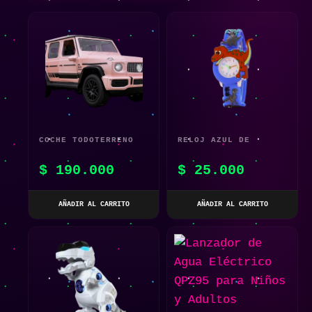
COCHE TODOTERRENO
RELOJ AZUL DE
TELEDIRIGIDO ROSA
DINOSAURIO 3D PARA
$
190.000
$
25.000
1:14 CON DETECCIÓN
NIÑOS
DE GESTOS PARA
AÑADIR AL CARRITO
AÑADIR AL CARRITO
NIÑOS – VEHÍCULO DE
JUGUETE DE ESCALADA
4WD