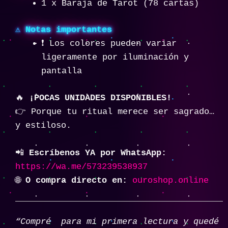
1 x Baraja de Tarot (78 cartas)
⚠️
Notas importantes
❗ Los colores pueden variar
ligeramente por iluminación y
pantalla
🔥
¡POCAS UNIDADES DISPONIBLES!
👉 Porque tu ritual merece ser sagrado…
y estiloso.
📲
Escríbenos YA por WhatsApp:
https://wa.me/573239538937
🌐
O compra directo en:
ouroshop.online
“Compré para mi primera lectura y quedé