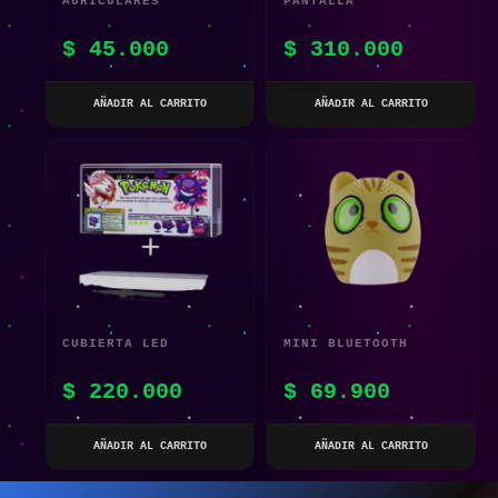
AURICULARES
PANTALLA
INALÁMBRICOS TWS
INTELIGENTE PIXELES
$
45.000
$
310.000
M90
LED
AÑADIR AL CARRITO
AÑADIR AL CARRITO
CUBIERTA LED
MINI BLUETOOTH
ACRÍLICA PARA
INALÁMBRICO GATO
$
220.000
$
69.900
NINTENDO SWITCH /
SWITCH OLED
AÑADIR AL CARRITO
AÑADIR AL CARRITO