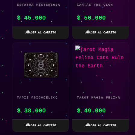
ESTATUA MISTERIOSA
CARTAS THE CLOW
DE GATO NEGRO
SAKURA CARD CAPTOR
$
45.000
$
50.000
– EDICIÓN ESPECIAL
ROSA
AÑADIR AL CARRITO
AÑADIR AL CARRITO
TAPIZ PSICODÉLICO
TAROT MAGIA FELINA
DE SOL Y LUNA –
CATS RULE THE EARTH
$
38.000
$
49.000
75×58 CM
AÑADIR AL CARRITO
AÑADIR AL CARRITO