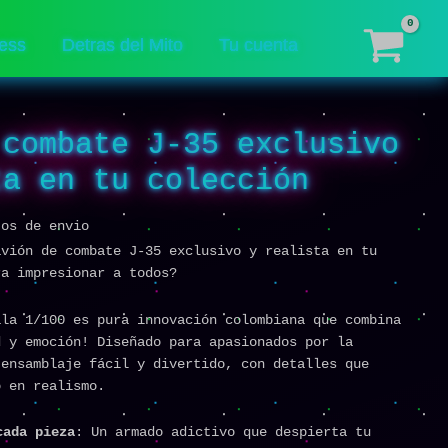
ess
Detras del Mito
Tu cuenta
 combate J-35 exclusivo
ta en tu colección
tos de envio
avión de combate J-35 exclusivo y realista en tu
ra impresionar a todos?
la 1/100 es pura innovación colombiana que combina
d y emoción! Diseñado para apasionados por la
 ensamblaje fácil y divertido, con detalles que
o en realismo.
cada pieza
: Un armado adictivo que despierta tu