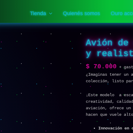
Tienda
Quienés somos
Ouro acc
Avión de
Avión
de
y realis
combate
J-
$
70.000
35
+ gas
exclusivo
¿Imaginas tener un 
y
colección, listo pa
realista
en
¡Este modelo a esca
tu
creatividad, calida
colección
aviación, ofrece un
cantidad
hacen que vuele alt
Innovación en 