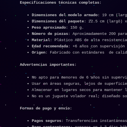
Especificaciones técnicas completas:
Dimensiones del modelo armado
: 19 cm (larg
Dimensiones del paquete
: 22.5 cm (largo) x
Peso aproximado
: 150 g.
Número de piezas
: Aproximadamente 200 para
Material
: Plástico ABS de alta resistencia
Edad recomendada
: +6 años con supervisión 
Origen
: Fabricado con estándares de calid
Advertencias importantes:
No apto para menores de 6 años sin supervi
Usar en áreas seguras, lejos de superficie
Almacenar en lugares secos para mantener l
No es un juguete volador real; diseñado so
Formas de pago y envío:
Pagos seguros
: Transferencias instantáneas
Pago contrentrega
: express en 1-3 días háb