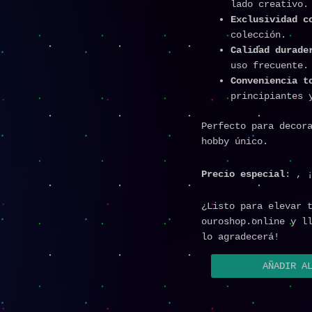
lado creativo.
Exclusividad c
colección.
Calidad durade
uso frecuente.
Conveniencia t
principiantes 
Perfecto para decor
hobby único.
Precio especial
: , 
¿Listo para elevar 
ouroshop.online y ll
lo agradecerá!
AÑADIR A